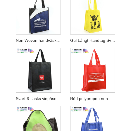
Non Woven handväska för Corporation
Gul Långt Handtag Svart Tryck Non Woven Väska
Svart 6-flasks vinpåse med avdelare
Röd polypropen non-woven vikväska