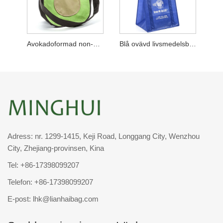
Avokadoformad non-woven påse
Blå ovävd livsmedelsbutik
Adress: nr. 1299-1415, Keji Road, Longgang City, Wenzhou
City, Zhejiang-provinsen, Kina
Tel:
+86-17398099207
Telefon:
+86-17398099207
E-post:
lhk@lianhaibag.com