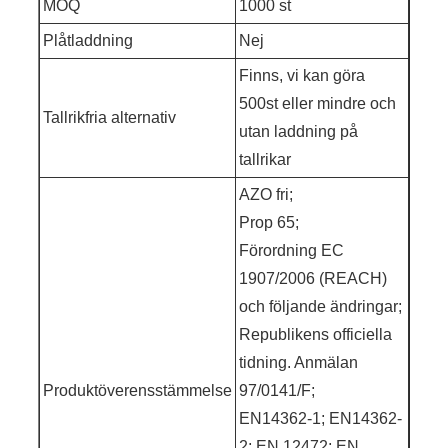
MOQ
1000 st
Plåtladdning
Nej
Finns, vi kan göra
500st eller mindre och
Tallrikfria alternativ
utan laddning på
tallrikar
AZO fri;
Prop 65;
Förordning EC
1907/2006 (REACH)
och följande ändringar;
Republikens officiella
tidning. Anmälan
Produktöverensstämmelse
97/0141/F;
EN14362-1; EN14362-
2; EN 12472; EN