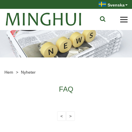
Svenska
Hem
>
Nyheter
FAQ
<
>