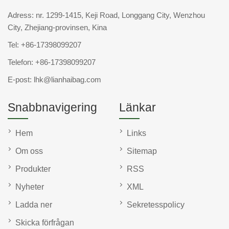
Adress: nr. 1299-1415, Keji Road, Longgang City, Wenzhou
City, Zhejiang-provinsen, Kina
Tel:
+86-17398099207
Telefon:
+86-17398099207
E-post:
lhk@lianhaibag.com
Snabbnavigering
Länkar
Hem
Links
Om oss
Sitemap
Produkter
RSS
Nyheter
XML
Ladda ner
Sekretesspolicy
Skicka förfrågan