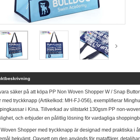
ktbeskrivning
vara säker på att köpa PP Non Woven Shopper W / Snap Button
 med tryckknapp (Artikelkod: MH-FJ-056), exemplifierar Minghui
pingkassar i Kina. Tillverkad av slitstarkt 130gsm PP non-wove
lighet, och erbjuder en pålitlig lösning för vardagliga shopping
Woven Shopper med tryckknapp är designad med praktiska i åta
öremål bekvämt. Oavsett om den används för mataffärer, detaljh