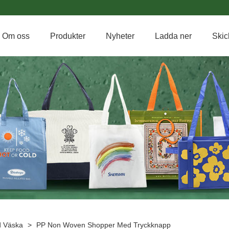
Om oss
Produkter
Nyheter
Ladda ner
Skic
 Väska
>
PP Non Woven Shopper Med Tryckknapp