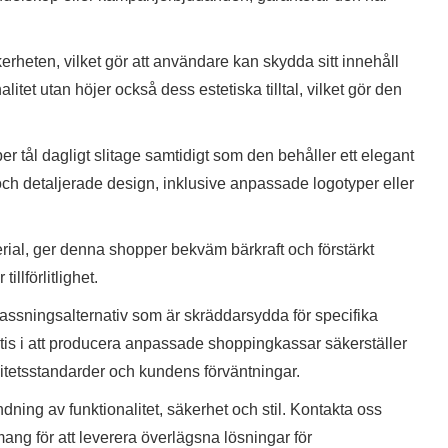
erheten, vilket gör att användare kan skydda sitt innehåll
litet utan höjer också dess estetiska tilltal, vilket gör den
r tål dagligt slitage samtidigt som den behåller ett elegant
ch detaljerade design, inklusive anpassade logotyper eller
l, ger denna shopper bekväm bärkraft och förstärkt
illförlitlighet.
assningsalternativ som är skräddarsydda för specifika
ertis i att producera anpassade shoppingkassar säkerställer
tetsstandarder och kundens förväntningar.
ng av funktionalitet, säkerhet och stil. Kontakta oss
mang för att leverera överlägsna lösningar för