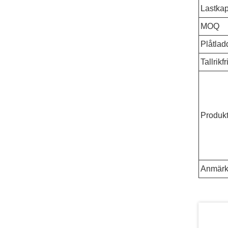
Lastkap
MOQ
Plåtlad
Tallrikf
Produk
Anmärk