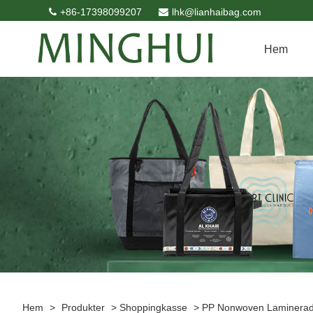
+86-17398099207
lhk@lianhaibag.com
Hem
Hem
>
Produkter
>
Shoppingkasse
>
PP Nonwoven Laminerad