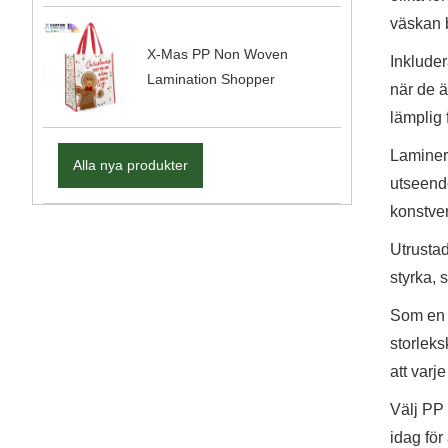
väskan 
X-Mas PP Non Woven
Inkluder
Lamination Shopper
när de ä
lämplig 
Laminera
Alla nya produkter
utseende
konstver
Utrusta
styrka, 
Som en l
storleks
att var
Välj PP
idag för