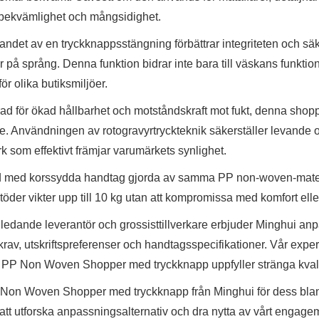
bekvämlighet och mångsidighet.
andet av en tryckknappsstängning förbättrar integriteten och säk
r på språng. Denna funktion bidrar inte bara till väskans funktiona
för olika butiksmiljöer.
d för ökad hållbarhet och motståndskraft mot fukt, denna shoppe
. Användningen av rotogravyrtryckteknik säkerställer levande o
k som effektivt främjar varumärkets synlighet.
d med korssydda handtag gjorda av samma PP non-woven-materia
stöder vikter upp till 10 kg utan att kompromissa med komfort eller t
edande leverantör och grossisttillverkare erbjuder Minghui anp
krav, utskriftspreferenser och handtagsspecifikationer. Vår exp
je PP Non Woven Shopper med tryckknapp uppfyller stränga kvali
 Non Woven Shopper med tryckknapp från Minghui för dess blandni
 att utforska anpassningsalternativ och dra nytta av vårt engage