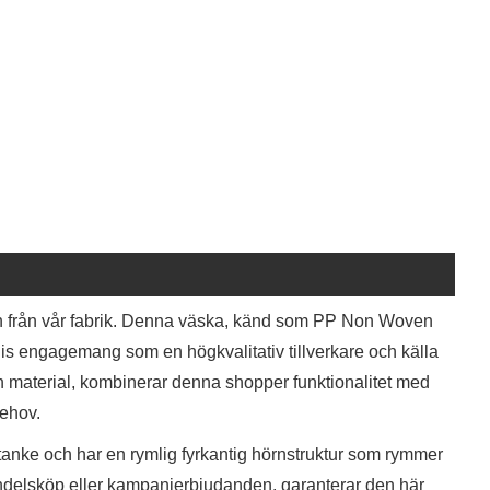
 från vår fabrik. Denna väska, känd som PP Non Woven
s engagemang som en högkvalitativ tillverkare och källa
n material, kombinerar denna shopper funktionalitet med
behov.
nke och har en rymlig fyrkantig hörnstruktur som rymmer
andelsköp eller kampanjerbjudanden, garanterar den här