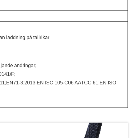
an laddning på tallrikar
jande ändringar;
/0141/F;
811;EN71-3:2013;EN ISO 105-C06 AATCC 61;EN ISO