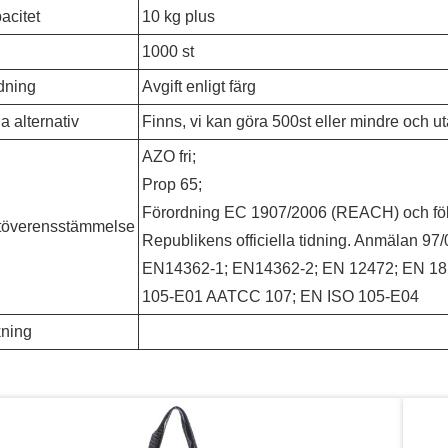
acitet
10 kg plus
1000 st
dning
Avgift enligt färg
ria alternativ
Finns, vi kan göra 500st eller mindre och ut
AZO fri;
Prop 65;
Förordning EC 1907/2006 (REACH) och föl
töverensstämmelse
Republikens officiella tidning. Anmälan 97
EN14362-1; EN14362-2; EN 12472; EN 1
105-E01 AATCC 107; EN ISO 105-E04
ning