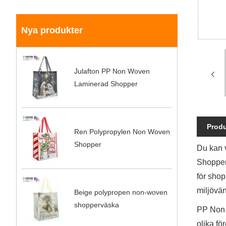
Nya produkter
Julafton PP Non Woven
Laminerad Shopper
Produ
Ren Polypropylen Non Woven
Shopper
Du kan 
Shopper
för shop
miljövän
Beige polypropen non-woven
shopperväska
PP Non 
olika f