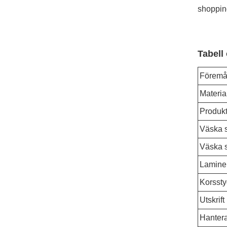
shoppin
Tabell
Föremå
Materia
Produk
Väska s
Väska s
Lamine
Korsst
Utskrift
Hanter