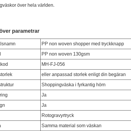
gväskor över hela världen.
 över parametrar
lsnamn
PP non woven shopper med tryckknapp
l
PP non woven 130gsm
tkod
MH-FJ-056
torlek
eller anpassad storlek enligt din begäran
truktur
Shoppingväska i fyrkantig hörn
ring
Ja
ygn
Ja
Rotogravyrtryck
a
Samma material som väskan