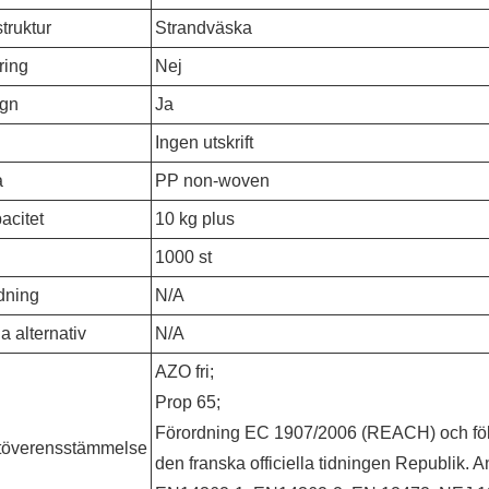
truktur
Strandväska
ring
Nej
ygn
Ja
Ingen utskrift
a
PP non-woven
acitet
10 kg plus
1000 st
dning
N/A
ria alternativ
N/A
AZO fri;
Prop 65;
Förordning EC 1907/2006 (REACH) och föl
töverensstämmelse
den franska officiella tidningen Republik.