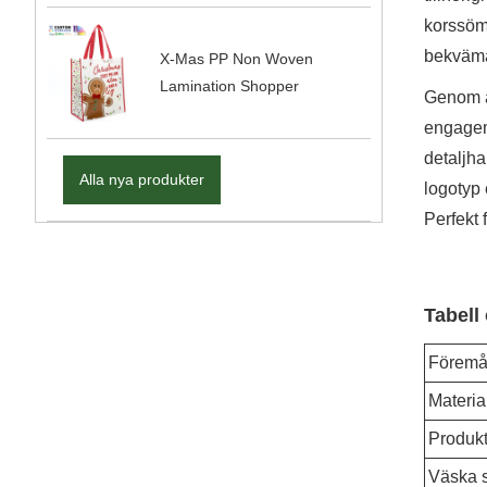
korssömm
bekväma 
X-Mas PP Non Woven
Lamination Shopper
Genom at
engagema
detaljh
Alla nya produkter
logotyp 
Perfekt 
Tabell
Föremå
Materia
Produk
Väska s