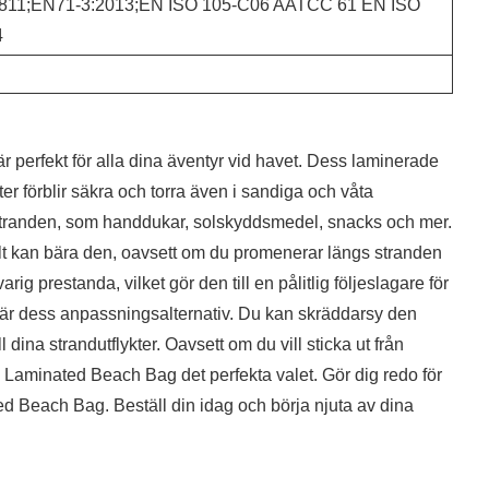
1811;EN71-3:2013;EN ISO 105-C06 AATCC 61 EN ISO
4
r perfekt för alla dina äventyr vid havet. Dess laminerade
heter förblir säkra och torra även i sandiga och våta
å stranden, som handdukar, solskyddsmedel, snacks och mer.
 kan bära den, oavsett om du promenerar längs stranden
rig prestanda, vilket gör den till en pålitlig följeslagare för
l är dess anpassningsalternativ. Du kan skräddarsy den
ll dina strandutflykter. Oavsett om du vill sticka ut från
Laminated Beach Bag det perfekta valet. Gör dig redo för
 Beach Bag. Beställ din idag och börja njuta av dina