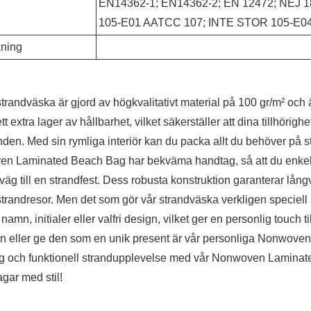
EN14362-1; EN14362-2; EN 12472; NEJ 
105-E01 AATCC 107; INTE STOR 105-E0
ning
randväska är gjord av högkvalitativt material på 100 gr/m² och ä
ett extra lager av hållbarhet, vilket säkerställer att dina tillhörig
anden. Med sin rymliga interiör kan du packa allt du behöver p
n Laminated Beach Bag har bekväma handtag, så att du enkelt
 väg till en strandfest. Dess robusta konstruktion garanterar långva
strandresor. Men det som gör vår strandväska verkligen speciel
 namn, initialer eller valfri design, vilket ger en personlig touch ti
 eller ge den som en unik present är vår personliga Nonwoven 
g och funktionell strandupplevelse med vår Nonwoven Laminated
gar med stil!