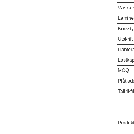
Väska s
Lamine
Korsst
Utskrift
Hanter
Lastkap
MOQ
Plåtlad
Tallrikf
Produk