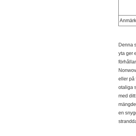
Anmärk
Denna st
yta ger 
förhåll
Nonwove
eller på
otaliga 
med ditt
mängden
en snyg
strandda