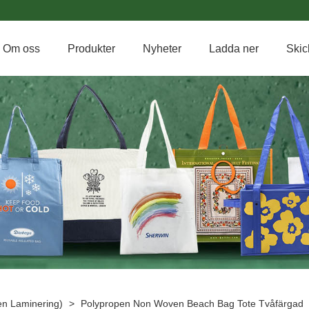
Om oss
Produkter
Nyheter
Ladda ner
Skic
n Laminering)
>
Polypropen Non Woven Beach Bag Tote Tvåfärgad