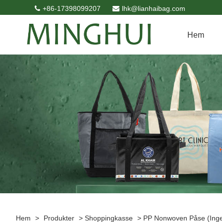
+86-17398099207
lhk@lianhaibag.com
Hem
Hem
>
Produkter
>
Shoppingkasse
>
PP Nonwoven Påse (inge