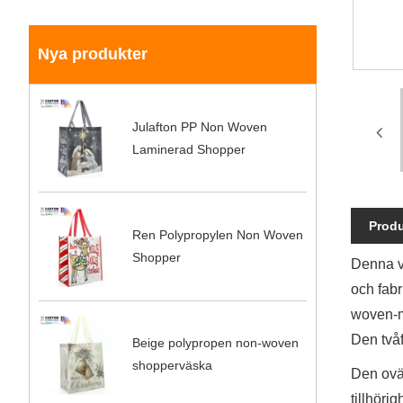
Nya produkter
Julafton PP Non Woven
Laminerad Shopper
Produ
Ren Polypropylen Non Woven
Shopper
Denna v
och fabr
woven-ma
Den tvåf
Beige polypropen non-woven
shopperväska
Den oväv
tillhöri