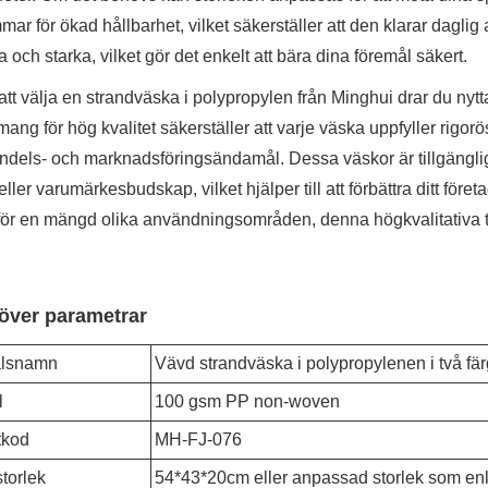
ar för ökad hållbarhet, vilket säkerställer att den klarar dag
och starka, vilket gör det enkelt att bära dina föremål säkert.
t välja en strandväska i polypropylen från Minghui drar du nytta a
ng för hög kvalitet säkerställer att varje väska uppfyller rigorösa 
andels- och marknadsföringsändamål. Dessa väskor är tillgängli
eller varumärkesbudskap, vilket hjälper till att förbättra ditt före
för en mängd olika användningsområden, denna högkvalitativa tygväs
 över parametrar
lsnamn
Vävd strandväska i polypropylenen i två fä
l
100 gsm PP non-woven
tkod
MH-FJ-076
torlek
54*43*20cm eller anpassad storlek som enli