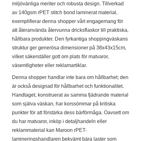
miljövänliga meriter och robusta design. Tillverkad
av 140gsm rPET stitch bond laminerat material,
exemplifierar denna shopper vårt engagemang för
att återanvända återvunna dricksflaskor till praktiska,
hållbara produkter. Den fyrkantiga shoppingväskans
struktur ger generösa dimensioner på 38x43x15cm,
vilket säkerställer gott om plats för matvaror,
väsentligheter eller reklamartiklar.
Denna shopper handlar inte bara om hållbarhet; den
är också designad för hållbarhet och funktionalitet.
Handtaget, konstruerat av samma fjädrande material
som själva väskan, har korssömmar på kritiska
punkter för att förstärka dess bärförmåga. Oavsett om
du har matvaror, inköp i detaljhandeln eller
reklammaterial kan Maroon rPET-
lamineringshandlaren bekvämt bära laster som