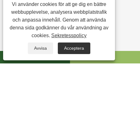
Vi använder cookies för att ge dig en bättre
Kontakta oss
webbupplevelse, analysera webbplatstrafik
VR-turné
och anpassa innehåll. Genom att använda
denna sida godkänner du vår användning av
QR-Kod
cookies.
Sekretesspolicy
Avvisa
Acceptera
whatsapp
E-post