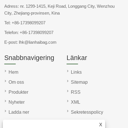
Adress: nr. 1299-1415, Keji Road, Longgang City, Wenzhou
City, Zhejiang-provinsen, Kina
Tel:
+86-17398099207
Telefon:
+86-17398099207
E-post:
lhk@lianhaibag.com
Snabbnavigering
Länkar
Hem
Links
Om oss
Sitemap
Produkter
RSS
Nyheter
XML
Ladda ner
Sekretesspolicy
Skicka förfrågan
X