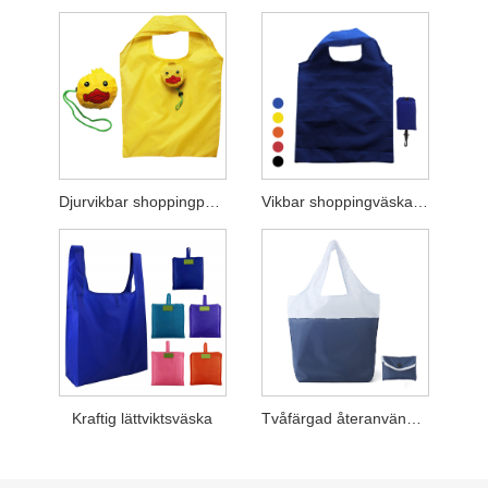
Djurvikbar shoppingpåse
Vikbar shoppingväska i nylon med krok
Kraftig lättviktsväska
Tvåfärgad återanvändbar hopfällbar matväska