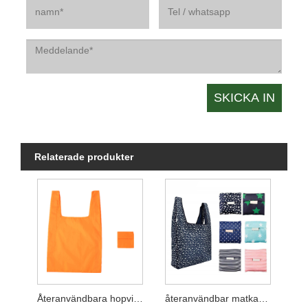
Relaterade produkter
Återanvändbara hopvikbara matkassar i polyester
återanvändbar matkasse med påse vikbar