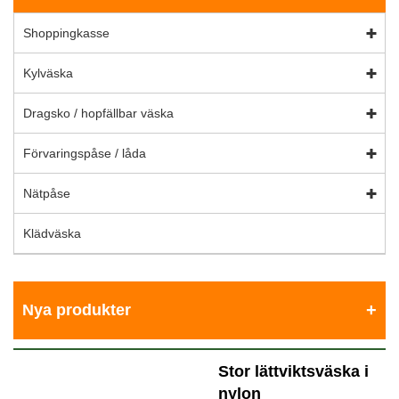
Shoppingkasse
Kylväska
Dragsko / hopfällbar väska
Förvaringspåse / låda
Nätpåse
Klädväska
Nya produkter
Stor lättviktsväska i
nylon