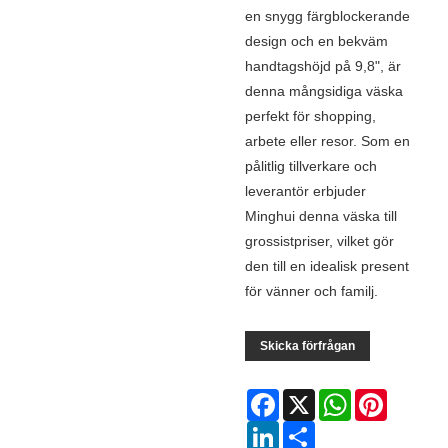
en snygg färgblockerande
design och en bekväm
handtagshöjd på 9,8", är
denna mångsidiga väska
perfekt för shopping,
arbete eller resor. Som en
pålitlig tillverkare och
leverantör erbjuder
Minghui denna väska till
grossistpriser, vilket gör
den till en idealisk present
för vänner och familj.
Skicka förfrågan
Facebook
X
WhatsApp
Pinterest
LinkedIn
Share