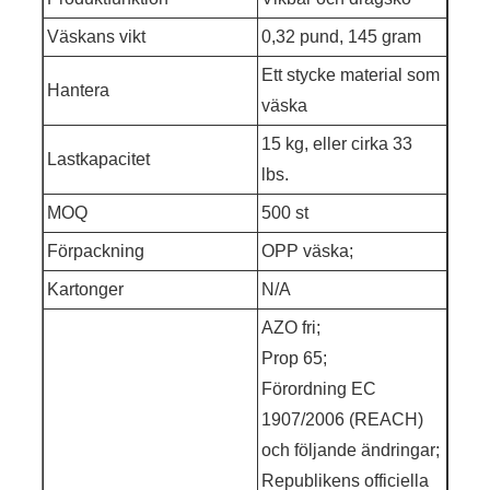
Väskans vikt
0,32 pund, 145 gram
Ett stycke material som
Hantera
väska
15 kg, eller cirka 33
Lastkapacitet
lbs.
MOQ
500 st
Förpackning
OPP väska;
Kartonger
N/A
AZO fri;
Prop 65;
Förordning EC
1907/2006 (REACH)
och följande ändringar;
Republikens officiella