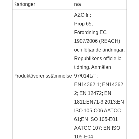
Kartonger
n/a
AZO fri;
Prop 65;
Förordning EC
1907/2006 (REACH)
och följande ändringar;
Republikens officiella
tidning. Anmälan
Produktöverensstämmelse
97/0141/F;
EN14362-1; EN14362-
2; EN 12472; EN
1811;EN71-3:2013;EN
ISO 105-C06 AATCC
61;EN ISO 105-E01
AATCC 107; EN ISO
105-E04