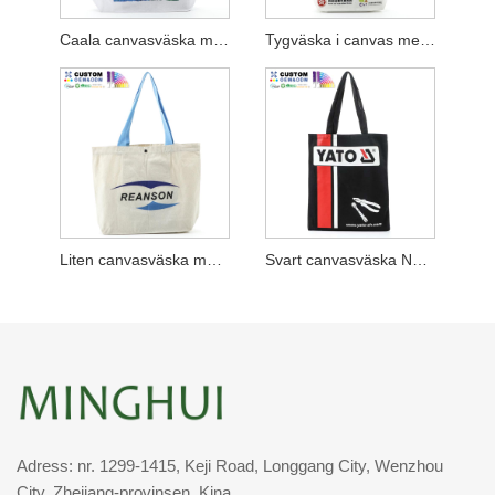
Caala canvasväska med bottenkil
Tygväska i canvas med bottenkil Hkhyab
Liten canvasväska med bottenkil W blått handtag
Svart canvasväska No Gusset Machinery Corp
Adress: nr. 1299-1415, Keji Road, Longgang City, Wenzhou
City, Zhejiang-provinsen, Kina