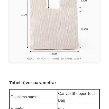
Tabell över parametrar
CanvasShopper Tote
Objektets namn
Bag
Material
duk