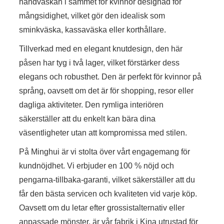
handväskan i sammet för kvinnor designad för
mångsidighet, vilket gör den idealisk som
sminkväska, kassaväska eller korthållare.
Tillverkad med en elegant knutdesign, den här
påsen har tyg i två lager, vilket förstärker dess
elegans och robusthet. Den är perfekt för kvinnor på
språng, oavsett om det är för shopping, resor eller
dagliga aktiviteter. Den rymliga interiören
säkerställer att du enkelt kan bära dina
väsentligheter utan att kompromissa med stilen.
På Minghui är vi stolta över vårt engagemang för
kundnöjdhet. Vi erbjuder en 100 % nöjd och
pengarna-tillbaka-garanti, vilket säkerställer att du
får den bästa servicen och kvaliteten vid varje köp.
Oavsett om du letar efter grossistalternativ eller
anpassade mönster, är vår fabrik i Kina utrustad för