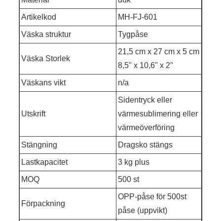
Artikelkod
MH-FJ-601
Väska struktur
Tygpåse
21,5 cm x 27 cm x 5 cm
Väska Storlek
8,5" x 10,6" x 2"
Väskans vikt
n/a
Sidentryck eller
Utskrift
värmesublimering eller
värmeöverföring
Stängning
Dragsko stängs
Lastkapacitet
3 kg plus
MOQ
500 st
OPP-påse för 500st
Förpackning
påse (uppvikt)