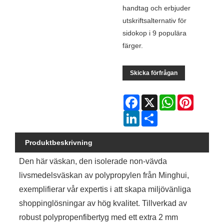
handtag och erbjuder
utskriftsalternativ för
sidokop i 9 populära
färger.
Skicka förfrågan
Facebook
X
WhatsApp
Pinterest
LinkedIn
Share
Produktbeskrivning
Den här väskan, den isolerade non-vävda
livsmedelsväskan av polypropylen från Minghui,
exemplifierar vår expertis i att skapa miljövänliga
shoppinglösningar av hög kvalitet. Tillverkad av
robust polypropenfibertyg med ett extra 2 mm