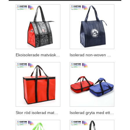
Ekoisolerade matväskor med dragkedja
Isolerad non-woven matväska Air Force
Stor röd isolerad matpåse
Isolerad gryta med ett fack