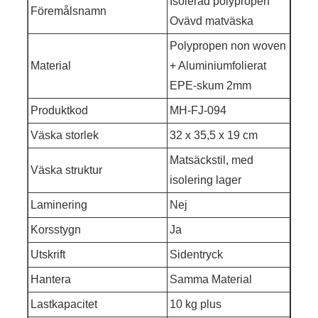
Isolerad polypropen
Föremålsnamn
Ovävd matväska
Polypropen non woven
Material
+ Aluminiumfolierat
EPE-skum 2mm
Produktkod
MH-FJ-094
Väska storlek
32 x 35,5 x 19 cm
Matsäckstil, med
Väska struktur
isolering lager
Laminering
Nej
Korsstygn
Ja
Utskrift
Sidentryck
Hantera
Samma Material
Lastkapacitet
10 kg plus