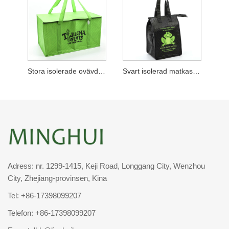
Stora isolerade ovävda påsar
Svart isolerad matkasse W dragkedja
Adress: nr. 1299-1415, Keji Road, Longgang City, Wenzhou
City, Zhejiang-provinsen, Kina
Tel:
+86-17398099207
Telefon:
+86-17398099207