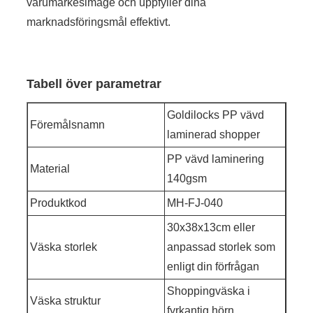
varumärkesimage och uppfyller dina
marknadsföringsmål effektivt.
Tabell över parametrar
Goldilocks PP vävd
Föremålsnamn
laminerad shopper
PP vävd laminering
Material
140gsm
Produktkod
MH-FJ-040
30x38x13cm eller
Väska storlek
anpassad storlek som
enligt din förfrågan
Shoppingväska i
Väska struktur
fyrkantig hörn