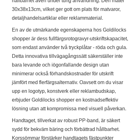
hållbarhet även under tung användning. Den mäter
30x38x13cm, vilket ger gott om plats för matvaror,
detaljhandelsartiklar eller reklammaterial.
En av de utmärkande egenskaperna hos Goldilocks
shopper är dess fullfärgsrotogravyr-utskriftskapacitet,
som endast använder två tryckplåtar - röda och gula.
Detta innovativa tillvägagångssätt säkerställer inte
bara levande och iögonfallande design utan
minimerar också förhandskostnader för utskrift
jämfört med flerfärgsalternativ. Oavsett om du visar
upp en logotyp, konstverk eller reklambudskap,
erbjuder Goldilocks shopper en kostnadseffektiv
lösning utan att kompromissa med visuell påverkan.
Handtaget, tillverkat av robust PP-band, är säkert
sydd för bekväm bäring och förbättrad hållbarhet.
Korssömmar förstärker handtagets fästpunkter