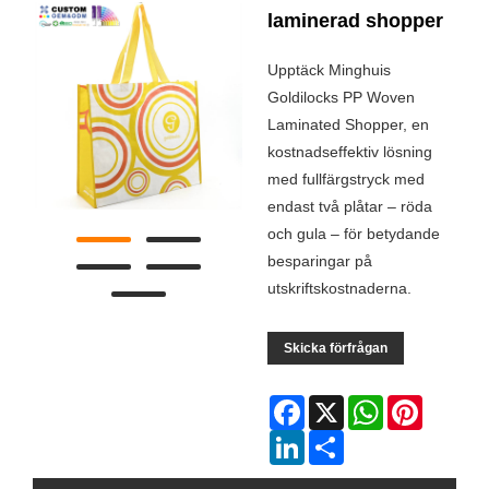
laminerad shopper
Upptäck Minghuis
Goldilocks PP Woven
Laminated Shopper, en
kostnadseffektiv lösning
med fullfärgstryck med
endast två plåtar – röda
och gula – för betydande
besparingar på
utskriftskostnaderna.
Skicka förfrågan
Facebook
X
WhatsApp
Pinterest
LinkedIn
Share