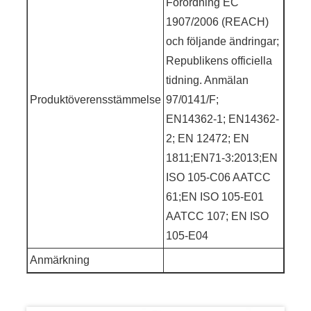
Förordning EC
1907/2006 (REACH)
och följande ändringar;
Republikens officiella
tidning. Anmälan
Produktöverensstämmelse
97/0141/F;
EN14362-1; EN14362-
2; EN 12472; EN
1811;EN71-3:2013;EN
ISO 105-C06 AATCC
61;EN ISO 105-E01
AATCC 107; EN ISO
105-E04
Anmärkning