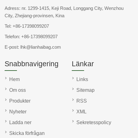
Adress: nr. 1299-1415, Keji Road, Longgang City, Wenzhou
City, Zhejiang-provinsen, Kina
Tel:
+86-17398099207
Telefon:
+86-17398099207
E-post:
lhk@lianhaibag.com
Snabbnavigering
Länkar
Hem
Links
Om oss
Sitemap
Produkter
RSS
Nyheter
XML
Ladda ner
Sekretesspolicy
Skicka förfrågan