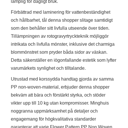
lämplig för dagligt bruk.
Förbättrad med laminering för vattenbeständighet
och hållbarhet, tål denna shopper slitage samtidigt
som den behåller sitt livfulla utseende över tiden.
Tillämpningen av rotogravyrtryckteknik möjliggör
intrikata och livfulla mönster, inklusive det charmiga
blommönstret som pryder båda sidor av väskan.
Detta säkerställer en iögonfallande estetik som lyfter
varumärkets synlighet och tilltalande.
Utrustad med korssydda handtag gjorda av samma
PP non-woven-material, erbjuder denna shopper
bekväm att bära och förstärkt styrka, och stöder
vikter upp till 10 kg utan kompromisser. Minghuis
noggranna uppmärksamhet på detaljer och
engagemang för högkvalitativa standarder
garanterar att varje Flower Pattern PP Non Woven