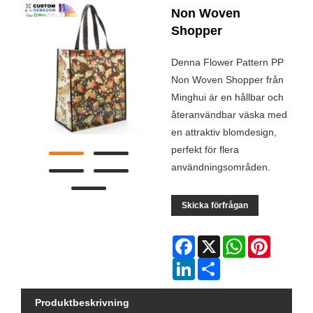
Non Woven
Shopper
Denna Flower Pattern PP
Non Woven Shopper från
Minghui är en hållbar och
återanvändbar väska med
en attraktiv blomdesign,
perfekt för flera
användningsområden.
Skicka förfrågan
Facebook
X
WhatsApp
Pinterest
LinkedIn
Share
Produktbeskrivning